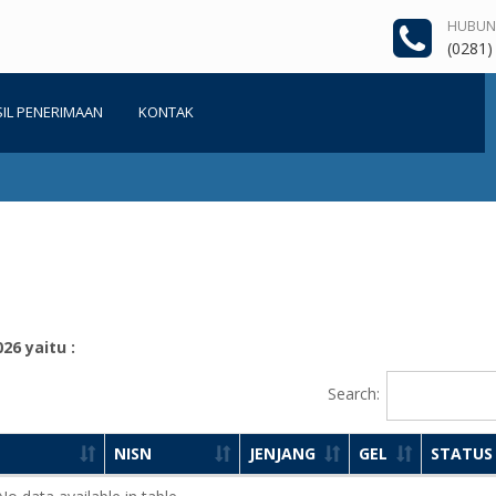
HUBUNG
(0281)
IL PENERIMAAN
KONTAK
26 yaitu :
Search:
NISN
JENJANG
GEL
STATUS