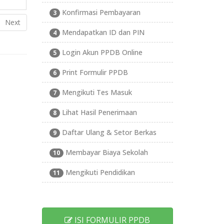
Konfirmasi Pembayaran
3
Next
Mendapatkan ID dan PIN
4
Login Akun PPDB Online
5
Print Formulir PPDB
6
Mengikuti Tes Masuk
7
Lihat Hasil Penerimaan
8
Daftar Ulang & Setor Berkas
9
Membayar Biaya Sekolah
10
Mengikuti Pendidikan
11
ISI FORMULIR PPDB