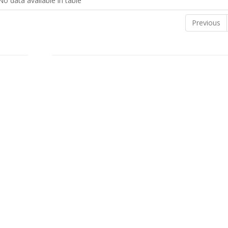
No data available in table
Previous